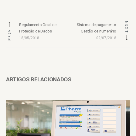
Navegação
NEXT
de
Previous
Next
Regulamento Geral de
Sistema de pagamento
post:
post:
PREV
Proteção de Dados
– Gestão de numerário
artigos
18/05/2018
02/07/2018