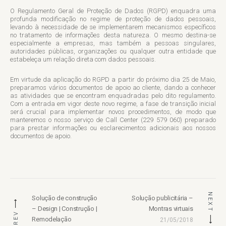
O Regulamento Geral de Proteção de Dados (RGPD) enquadra uma
profunda modificação no regime de proteção de dados pessoais,
levando à necessidade de se implementarem mecanismos específicos
no tratamento de informações desta natureza. O mesmo destina-se
especialmente a empresas, mas também a pessoas singulares,
autoridades públicas, organizações ou qualquer outra entidade que
estabeleça um relação direta com dados pessoais.
Em virtude da aplicação do RGPD a partir do próximo dia 25 de Maio,
preparamos vários documentos de apoio ao cliente, dando a conhecer
as atividades que se encontram enquadradas pelo dito regulamento.
Com a entrada em vigor deste novo regime, a fase de transição inicial
será crucial para implementar novos procedimentos, de modo que
manteremos o nosso serviço de Call Center (229 579 060) preparado
para prestar informações ou esclarecimentos adicionais aos nossos
documentos de apoio.
Navegação
NEXT
de
Previous
Next
Solução de construção
Solução publicitária –
post:
post:
– Design | Construção |
Montras virtuais
artigos
PREV
Remodelação
21/05/2018