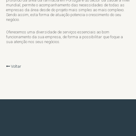
profundo da área da farmácia em Portugal e do sector da saúde a nível
mundial, permite o acompanhamento das necessidades de todas as
empresas da área desde do projeto mais simples ao mais complexo.
Sendo assim, esta forma de atuação potencia o crescimento do seu
negócio.
Oferecemos uma diversidade de serviços essenciais ao bom
funcionamento da sua empresa, de forma a possibilitar que foque a
sua atenção nos seus negócios.
Voltar